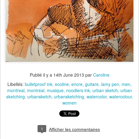
Publié il y a
14th June 2013
par
Caroline
Libellés:
bulletproof ink
ecoline
encre
guitare
lamy pen
men
montreal
montréal
musique
noodlers ink
urban sketch
urban
sketching
urbansketch
urbansketching
watercolor
watercolour
women
1
Afficher les commentaires