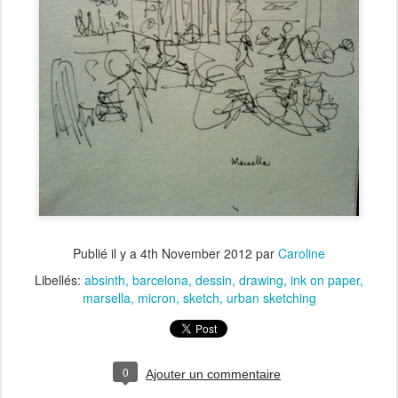
Publié il y a
4th November 2012
par
Caroline
Libellés:
absinth
barcelona
dessin
drawing
ink on paper
marsella
micron
sketch
urban sketching
0
Ajouter un commentaire