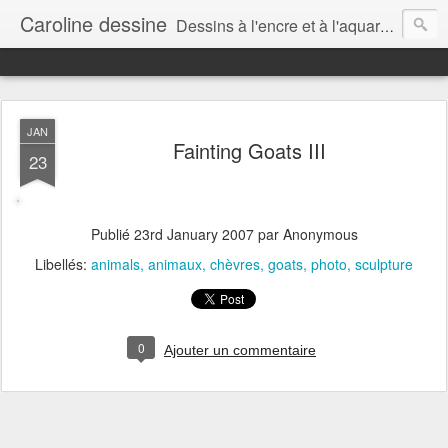
Caroline dessine
Dessins à l'encre et à l'aquarelle par Caroline Lavergne, à Montréal et ailleurs (2007-2018)
JAN
Fainting Goats III
23
Publié
23rd January 2007
par Anonymous
Libellés:
animals
animaux
chèvres
goats
photo
sculpture
0
Ajouter un commentaire