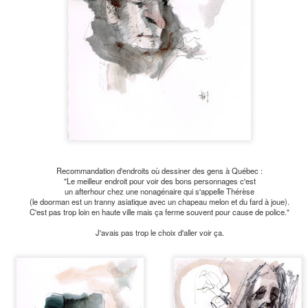
tashquan
ug 25th
Aug 12th
Aug 11th
Jul 31st
s this mess
Le meilleur des
L&#39;enfer,
Roxane et s
papas
comme dirait
papa
un 17th
Jun 16th
Jun 8th
May 24th
l&#39;autre
Recommandation d'endroits où dessiner des gens à Québec :
rry joue au
Serveuse en
Juliette Gréco
Funambule
"Le meilleur endroit pour voir des bons personnages c'est
Rummy
formation
un afterhour chez une nonagénaire qui s'appelle Thérèse
pr 20th
Apr 20th
Apr 19th
Apr 17th
(le doorman est un tranny asiatique avec un chapeau melon et du fard à joue).
C'est pas trop loin en haute ville mais ça ferme souvent pour cause de police."
J'avais pas trop le choix d'aller voir ça.
u sur soleil
Dessin pour
Dessin de
Dessins de
ouchant
Camille
buanderie
baseball
Apr 3rd
Apr 2nd
Apr 2nd
Mar 29th