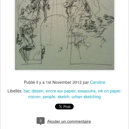
Publié il y a
1st November 2012
par
Caroline
Libellés:
bar
dessin
encre sur papier
essaouira
ink on paper
micron
people
sketch
urban sketching
0
Ajouter un commentaire